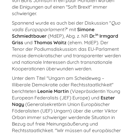
von Boris Johnson in ein paar Monaten würden
die Einigungen auf einen "Soft Brexit" immer
schwieriger.
Spannend wurde es auch bei der Diskussion "
Quo
vadis Europaparlament?
" mit
Simone
in
Schmiedtbauer
(MdEP), Abg. z. NR
Dr.
Irmgard
Griss
und
Thomas Waitz
(ehem. MdEP). Der
Tenor der Podiumsdiskussion: das EU-Parlament
müsse demokratischer und transparenter werden
und nationale Interessen durch transnationale
Kooperationen überwunden werden.
Unter dem Titel "Ungarn am Scheideweg –
Illiberale Demokratie oder Rechtsstaatlichkeit"
berichteten
Leonie Martin
(Vizepräsidentin Young
European Federalists (JEF) Europe) und
Eszter
Nagy
(Generalsekretärin Union Europäischer
Föderalisten (UEF) Ungarn) über die unter Viktor
Orban immer schwieriger werdende Situation in
Bezug auf freie Meinungsäußerung und
Rechtsstaatlichkeit. "Wir müssen auf europäischer