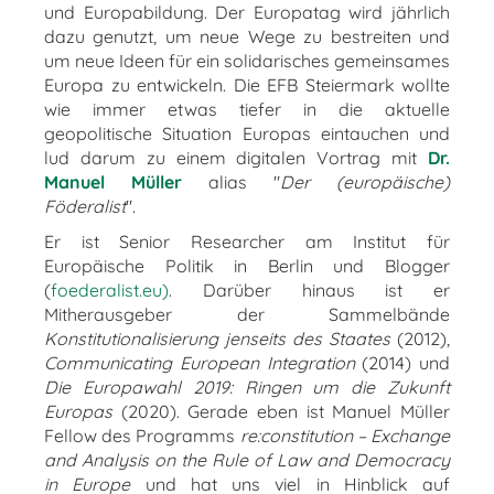
und Europabildung. Der Europatag wird jährlich
dazu genutzt, um neue Wege zu bestreiten und
um neue Ideen für ein solidarisches gemeinsames
Europa zu entwickeln. Die EFB Steiermark wollte
wie immer etwas tiefer in die aktuelle
geopolitische Situation Europas eintauchen und
lud darum zu einem digitalen Vortrag mit
Dr.
Manuel Müller
alias "
Der (europäische)
Föderalist
".
Er ist Senior Researcher am Institut für
Europäische Politik in Berlin und Blogger
(
foederalist.eu
)
. Darüber hinaus ist er
Mitherausgeber der Sammelbände
Konstitutionalisierung jenseits des Staates
(2012),
Communicating European Integration
(2014) und
Die Europawahl 2019: Ringen um die Zukunft
Europas
(2020). Gerade eben ist Manuel Müller
Fellow des Programms
re:constitution – Exchange
and Analysis on the Rule of Law and Democracy
in Europe
und hat uns viel in Hinblick auf