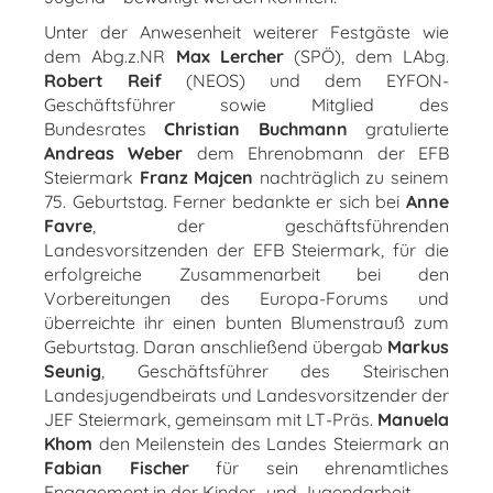
Unter der Anwesenheit weiterer Festgäste wie
dem Abg.z.NR
Max Lercher
(SPÖ), dem LAbg.
Robert Reif
(NEOS) und dem EYFON-
Geschäftsführer sowie Mitglied des
Bundesrates
Christian Buchmann
gratulierte
Andreas
Weber
dem Ehrenobmann der EFB
Steiermark
Franz Majcen
nachträglich zu seinem
75. Geburtstag. Ferner bedankte er sich bei
Anne
Favre
, der geschäftsführenden
Landesvorsitzenden der EFB Steiermark, für die
erfolgreiche Zusammenarbeit bei den
Vorbereitungen des Europa-Forums und
überreichte ihr einen bunten Blumenstrauß zum
Geburtstag. Daran anschließend übergab
Markus
Seunig
, Geschäftsführer des Steirischen
Landesjugendbeirats und Landesvorsitzender der
JEF Steiermark, gemeinsam mit LT-Präs.
Manuela
Khom
den Meilenstein des Landes Steiermark an
Fabian Fischer
für sein ehrenamtliches
Engagement in der Kinder- und Jugendarbeit.