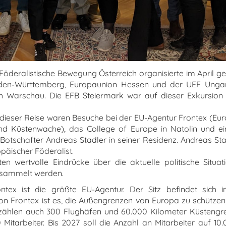
Föderalistische Bewegung Österreich organisierte im April 
en-Württemberg, Europaunion Hessen und der UEF Ungarn
ch Warschau. Die EFB Steiermark war auf dieser Exkursion
ieser Reise waren Besuche bei der EU-Agentur Frontex (Eu
und Küstenwache), das College of Europe in Natolin und 
Botschafter Andreas Stadler in seiner Residenz. Andreas Stad
päischer Föderalist.
n wertvolle Eindrücke über die aktuelle politische Situat
esammelt werden.
ntex ist die größte EU-Agentur. Der Sitz befindet sich 
 Frontex ist es, die Außengrenzen von Europa zu schützen,
 zählen auch 300 Flughäfen und 60.000 Kilometer Küstengre
0 Mitarbeiter. Bis 2027 soll die Anzahl an Mitarbeiter auf 10