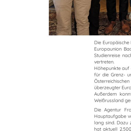
Die Europäische 
Europaunion Bad
Studienreise na
vertreten.
Höhepunkte auf d
für die Grenz- 
Österreichischen 
überzeugter Euro
Außerdem konnte
Weißrussland g
Die Agentur Fro
Hauptaufgabe von
lang sind. Dazu
hat aktuell 2.50