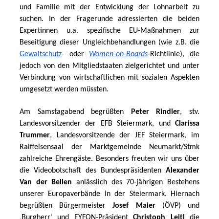
und Familie mit der Entwicklung der Lohnarbeit zu 
suchen. In der Fragerunde adressierten die beiden 
Expertinnen u.a. spezifische EU-Maßnahmen zur 
Beseitigung dieser Ungleichbehandlungen (wie z.B. die 
Gewaltschutz
- oder 
Women-on-Boards
-
Richtlinie), die 
jedoch von den Mitgliedstaaten zielgerichtet und unter 
Verbindung von wirtschaftlichen mit sozialen Aspekten 
umgesetzt werden müssten.
Am Samstagabend begrüßten 
Peter Rindler
, stv. 
Landesvorsitzender der EFB Steiermark, und 
Clarissa 
Trummer
, Landesvorsitzende der JEF Steiermark, im 
Raiffeisensaal der Marktgemeinde Neumarkt/Stmk 
zahlreiche Ehrengäste. Besonders freuten wir uns über 
die Videobotschaft des Bundespräsidenten 
Alexander 
Van der Bellen
 anlässlich des 70-jährigen Bestehens 
unserer Europaverbände in der Steiermark. Hiernach 
begrüßten Bürgermeister 
Josef Maier 
(ÖVP) und 
Burgherr
 und EYFON-Präsident 
Christoph Leitl
 die 
‚
‘