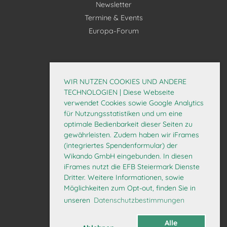
Newsletter
Termine & Events
Europa-Forum
Mitglieder
Interner Bereich
WIR NUTZEN COOKIES UND ANDERE
Mitglied werden
TECHNOLOGIEN | Diese Webseite
verwendet Cookies sowie Google Analytics
Daten aktualisieren
für Nutzungsstatistiken und um eine
optimale Bedienbarkeit dieser Seiten zu
gewährleisten. Zudem haben wir iFrames
(integriertes Spendenformular) der
Wikando GmbH eingebunden. In diesen
iFrames nutzt die EFB Steiermark Dienste
Dritter. Weitere Informationen, sowie
Möglichkeiten zum Opt-out, finden Sie in
© 2026 EFB Steiermark
unseren
Datenschutzbestimmungen
Alle