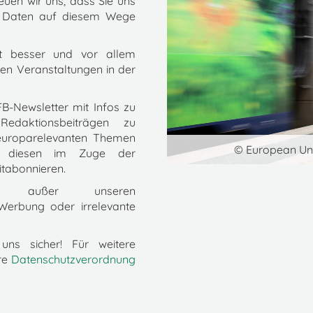
euen wir uns, dass Sie uns
re Daten auf diesem Wege
ft besser und vor allem
gen Veranstaltungen in der
B-Newsletter mit Infos zu
Redaktionsbeiträgen zu
 europarelevanten Themen
© European Un
e diesen im Zuge der
itabonnieren.
e außer unseren
Werbung oder irrelevante
uns sicher! Für weitere
ere
Datenschutzverordnung