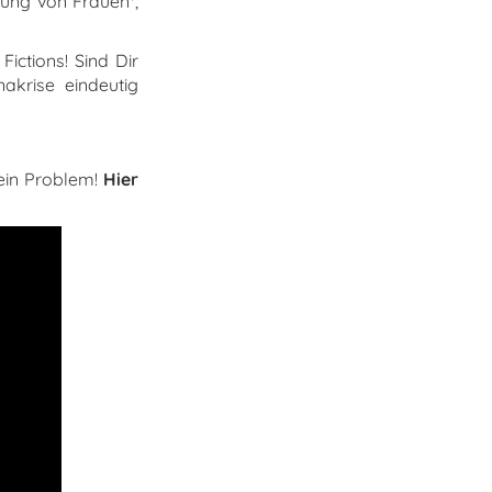
tung von Frauen*,
ictions! Sind Dir
akrise eindeutig
Kein Problem!
Hier