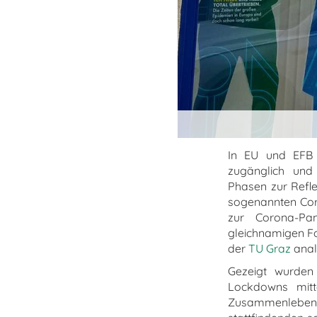
In EU und EFB F
zugänglich und
Phasen zur Refl
sogenannten Coro
zur Corona-Pan
gleichnamigen Fo
der
TU Graz
anal
Gezeigt wurden
Lockdowns mitt
Zusammenleben be