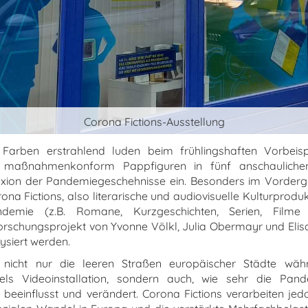
Corona Fictions-Ausstellung
arben erstrahlend luden beim frühlingshaften Vorbeisp
 maßnahmenkonform Pappfiguren in fünf anschaulich
exion der Pandemiegeschehnisse ein. Besonders im Vorderg
na Fictions, also literarische und audiovisuelle Kulturprodu
demie (z.B. Romane, Kurzgeschichten, Serien, Filme
rschungsprojekt von Yvonne Völkl, Julia Obermayr und Eli
ysiert werden.
 nicht nur die leeren Straßen europäischer Städte wäh
els Videoinstallation, sondern auch, wie sehr die Pan
einflusst und verändert. Corona Fictions verarbeiten jed