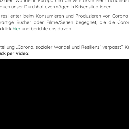
ozialen Wandel in Europa und die verstärkte Mehrfachbelas
auch unser Durchhaltevermögen in Krisensituationen.
resilienter beim Konsumieren und Produzieren von Corona F
rartige Bücher oder Filme/Serien begegnet, die die Coron
 klick
hier
und berichte uns davon.
tellung „Corona, sozialer Wandel und Resilienz“ verpasst? 
uck per Video
: