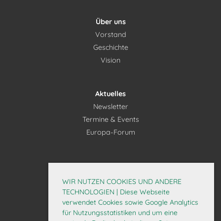
Über uns
Vorstand
Geschichte
Vision
Aktuelles
Newsletter
Termine & Events
Europa-Forum
Mitglieder
Interner Bereich
WIR NUTZEN COOKIES UND ANDERE
Mitglied werden
TECHNOLOGIEN | Diese Webseite
verwendet Cookies sowie Google Analytics
Daten aktualisieren
für Nutzungsstatistiken und um eine