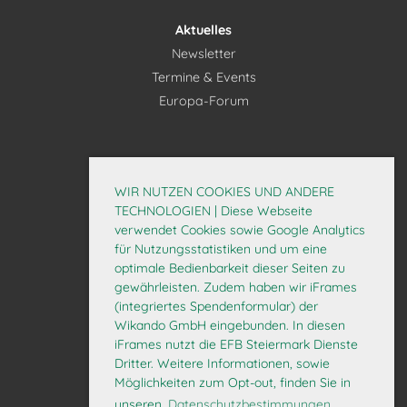
Aktuelles
Newsletter
Termine & Events
Europa-Forum
Mitglieder
Interner Bereich
WIR NUTZEN COOKIES UND ANDERE
Mitglied werden
TECHNOLOGIEN | Diese Webseite
verwendet Cookies sowie Google Analytics
Daten aktualisieren
für Nutzungsstatistiken und um eine
optimale Bedienbarkeit dieser Seiten zu
gewährleisten. Zudem haben wir iFrames
(integriertes Spendenformular) der
Wikando GmbH eingebunden. In diesen
iFrames nutzt die EFB Steiermark Dienste
Dritter. Weitere Informationen, sowie
Möglichkeiten zum Opt-out, finden Sie in
© 2026 EFB Steiermark
unseren
Datenschutzbestimmungen