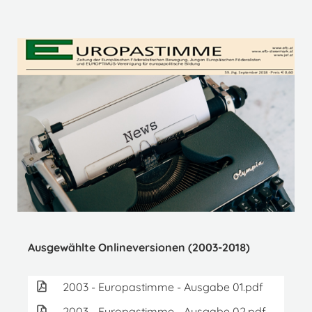
Ausgewählte Onlineversionen (2003-2018)
2003 - Europastimme - Ausgabe 01.pdf
2
2003 - Europastimme - Ausgabe 02.pdf
2